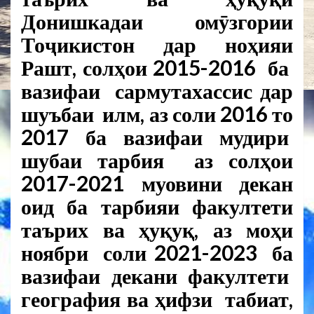
Донишкадаи омӯзгории
Тоҷикистон дар ноҳияи
Рашт, солҳои 2015-2016 ба
вазифаи сармутахассис дар
шуъбаи илм, аз соли 2016 то
2017 ба вазифаи мудири
шубаи тарбия аз солҳои
2017-2021 муовини декан
оид ба тарбияи факултети
таърих ва ҳуқуқ, аз моҳи
ноябри соли 2021-2023 ба
вазифаи декани факултети
география ва ҳифзи табиат,