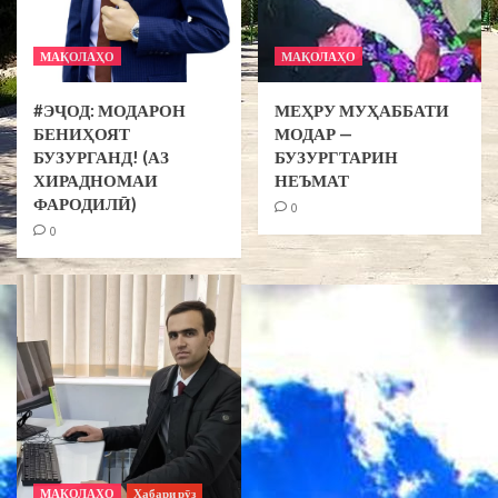
МАҚОЛАҲО
МАҚОЛАҲО
#ЭҶОД: МОДАРОН
МЕҲРУ МУҲАББАТИ
БЕНИҲОЯТ
МОДАР —
БУЗУРГАНД! (АЗ
БУЗУРГТАРИН
ХИРАДНОМАИ
НЕЪМАТ
ФАРОДИЛӢ)
0
0
МАҚОЛАҲО
Хабари рӯз