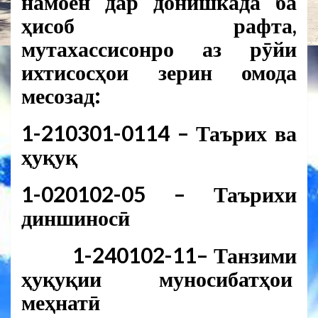
намоён дар донишкада ба
ҳисоб рафта,
мутахассисонро аз рӯйи
ихтисосҳои зерин омода
месозад:
1-210301-0114 – Таърих ва
ҳуқуқ
1-020102-05 – Таърихи
диншиносӣ
1-240102-11– Танзими
ҳуқуқии муносибатҳои
меҳнатӣ