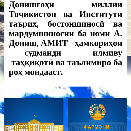
Донишгоҳи миллии
Тоҷикистон ва Институти
таърих, бостоншиносӣ ва
мардумшиносии ба номи А.
Дониш, АМИТ ҳамкориҳои
судманди илмиву
таҳқиқотӣ ва таълимиро ба
роҳ мондааст.