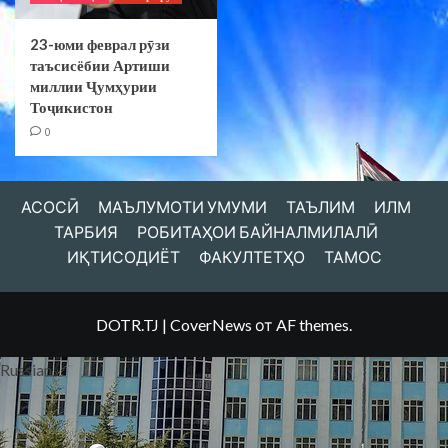
23-юми феврал рӯзи
таъсисёбии Артиши
миллии Ҷумҳурии
Тоҷикистон
0
АСОСӢ
МАЪЛУМОТИ УМУМИ
ТАЪЛИМ
ИЛМ
ТАРБИЯ
РОБИТАҲОИ БАЙНАЛМИЛАЛӢ
ИҚТИСОДИЁТ
ФАКУЛТЕТҲО
ТАМОС
DOTR.TJ
|
CoverNews
от AF themes.
Russian