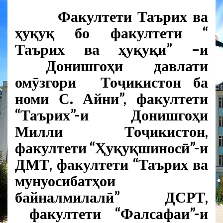
Факултети Таърих ва
ҳуқуқ бо факултети “
Таърих ва ҳуқуқи” –и
Донишгоҳи давлати
омӯзгори Тоҷикистон ба
номи С. Айни”, факултети
“Таърих”-и Донишгоҳи
Милли Тоҷикистон,
факултети “Ҳуқуқшиносӣ”-и
ДМТ, факултети “Таърих ва
мунуосибатҳои
байналмилалӣ” ДСРТ,
факултети “Фалсафаи”-и