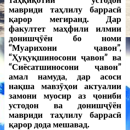
мавриди таҳлилу баррасӣ
қарор мегиранд. Дар
факултет маҳфили илмии
донишҷӯён бо номи
“Муарихони ҷавон”,
“Ҳуқуқшиносони ҷавон” ва
“Сиёсатшиносони ҷавон”
амал намуда, дар асоси
нақша мавзӯҳои актуалии
замони муосир аз ҷониби
устодон ва донишҷӯён
мавриди таҳлилу баррасӣ
қарор дода мешавад.