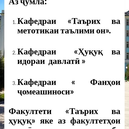
Аз ҷумла:
Кафедраи «Таърих ва
метотикаи таълими он».
Кафедраи «Ҳуқуқ ва
идораи давлатӣ »
Кафедраи « Фанҳои
ҷомеашиноси»
Факултети «Таърих ва
ҳуқуқ» яке аз факултетҳои