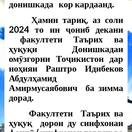
донишкада кор кардаанд.
Ҳамин тариқ, аз соли
2024 то ин ҷониб декани
факултети Таърих ва
ҳуқуқи Донишкадаи
омӯзгории Тоҷикистон дар
ноҳияи Раштро
Идибеков
Абдулҳамид
Амирмусаябович
ба зимма
дорад.
Факултети Таърих ва
ҳуқуқ дорои ду синфхонаи