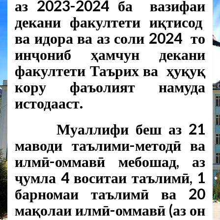
аз 2023-2024 ба вазифаи
декани факултети иқтисод
ва идора ва аз соли 2024 то
инҷониб ҳамчун декани
факултети Таърих ва ҳуқуқ
кору фаъолият намуда
истодааст.
Муаллифи беш аз 21
маводи таълими-методӣ ва
илмӣ-оммавӣ мебошад, аз
ҷумла 4 воситаи таълимӣ, 1
барномаи таълимӣ ва 20
мақолаи илмӣ-оммавӣ (аз он