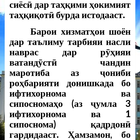
сиёсӣ дар таҳқими ҳокимият
таҳқиқотӣ бурда истодааст.
Барои хизматҳои шоён
дар таълиму тарбияи насли
наврас дар рӯҳияи
ватандӯстӣ чандин
маротиба аз ҷониби
роҳбарияти донишкада бо
ифтихорнома ва
сипосномаҳо (аз ҷумла 3
ифтихорнома ва 1
сипоснома) қадрдонӣ
гардидааст. Ҳамзамон, бо