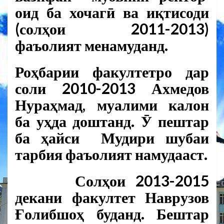
оид ба хочагӣ ва иқтисоди
(солҳои 2011-2013)
фаъолият менамуданд.
Роҳбарии факултетро дар
соли 2010-2013
Ахмедов
Нураҳмад,
муалими калон
ба уҳда доштанд. Ӯ пештар
ба ҳайси Мудири шубаи
тарбия фаъолият намудааст.
Солҳои 2013-2015
декани факултет
Наврузов
Ғолибшоҳ
буданд. Бештар