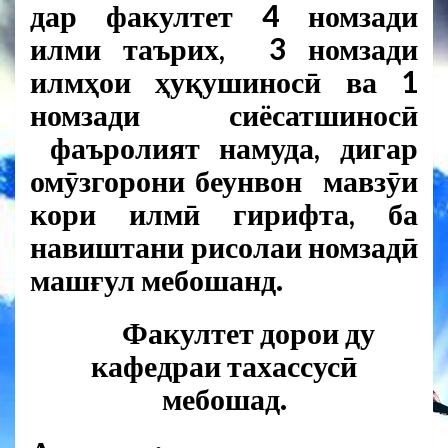
дар факултет 4 номзади
илми таърих, 3 номзади
илмҳои ҳуқушиносӣ ва 1
номзади сиёсатшиносӣ
фаъролият намуда, дигар
омӯзгорони беунвон мавзӯи
кори илмӣ гирифта, ба
навиштани рисолаи номзадӣ
машғул мебошанд.
Факултет дорои ду
кафедраи тахассусӣ
мебошад.