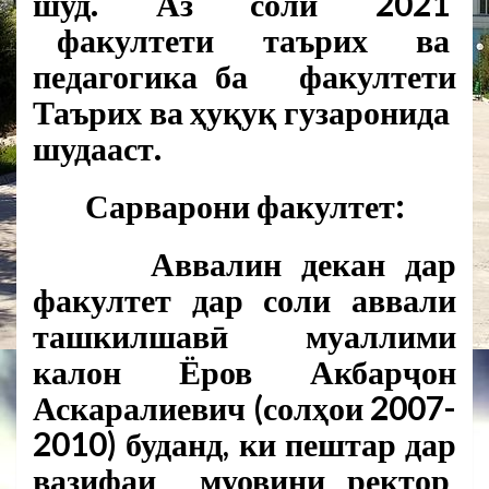
шуд. Аз соли 2021
факултети таърих ва
педагогика ба факултети
Таърих ва ҳуқуқ гузаронида
шудааст.
Сарварони факултет:
Аввалин декан дар
факултет дар соли аввали
ташкилшавӣ муаллими
калон
Ёров Акбарҷон
Аскаралиевич (солҳои 2007-
2010)
буданд, ки пештар дар
вазифаи муовини ректор