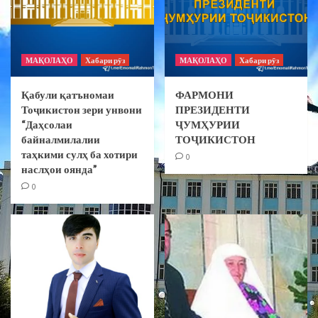
МАҚОЛАҲО
Хабари рӯз
МАҚОЛАҲО
Хабари рӯз
Қабули қатъномаи
ФАРМОНИ
Тоҷикистон зери унвони
ПРЕЗИДЕНТИ
“Даҳсолаи
ҶУМҲУРИИ
байналмилалии
ТОҶИКИСТОН
таҳкими сулҳ ба хотири
0
наслҳои оянда”
0