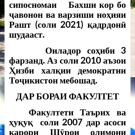
сипосномаи Бахши кор бо
ҷавонон ва варзиши ноҳияи
Рашт (соли 2021) қадрдонӣ
шудааст.
Оиладор соҳиби 3
фарзанд. Аз соли 2010 аъзои
Ҳизби халқии демократии
Тоҷикистон мебошад.
ДАР БОРАИ ФАКУЛТЕТ
Факултети Таърих ва
ҳуқуқ соли 2007 дар асоси
қарори Шӯрои олимони