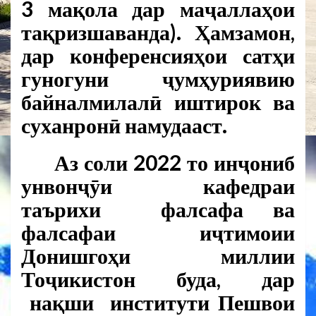
3 мақола дар маҷаллаҳои
тақризшаванда). Ҳамзамон,
дар конференсияҳои сатҳи
гуногуни ҷумҳуриявию
байналмилалӣ иштирок ва
суханронӣ намудааст.
Аз соли 2022 то инҷониб
унвонҷӯи кафедраи
таърихи фалсафа ва
фалсафаи иҷтимоии
Донишгоҳи миллии
Тоҷикистон буда, дар
нақши институти Пешвои