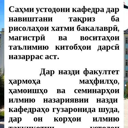
Саҳми устодони кафедра дар
навиштани тақриз ба
рисолаҳои хатми бакалаврӣ,
магистрӣ ва воситаҳои
таълимию китобҳои дарсӣ
назаррас аст.
Дар назди факултет
ҳармоҳа маҳфилҳо,
ҳамоишҳо ва семинарҳои
илмию назариявии назди
кафедраҳо гузаронида шуда,
дар он корҳои илмию
таҳқиқотии устодон