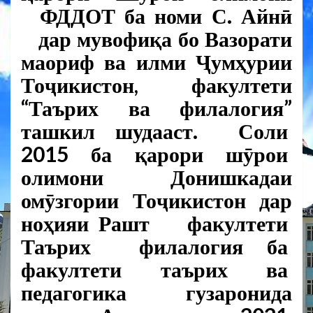
ФДДОТ ба номи С. Айнӣ
дар мувофиқа бо Вазорати
маориф ва илми Ҷумҳурии
Тоҷикистон, факултети
“Таърих ва филалогия”
ташкил шудааст. Соли
2015 ба қарори шӯрои
олимони Донишкадаи
омӯзгории Тоҷикистон дар
ноҳияи Рашт факултети
Таърих филалогия ба
факултети таърих ва
педагогика гузаронида