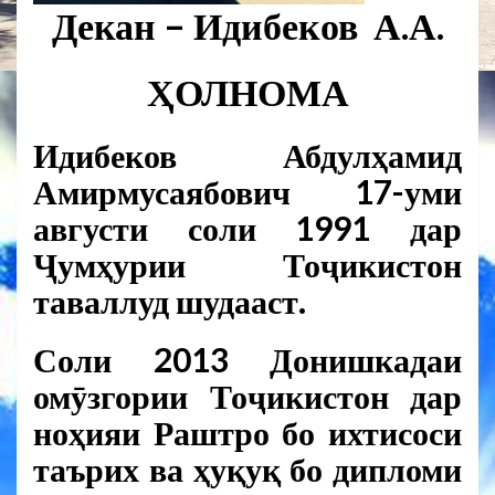
Декан
– Идибеков А.А.
ҲОЛНОМА
Идибеков Абдулҳамид
Амирмусаябович 17-уми
августи соли 1991 дар
Ҷумҳурии Тоҷикистон
таваллуд шудааст.
Соли 2013 Донишкадаи
омӯзгории Тоҷикистон дар
ноҳияи Раштро бо ихтисоси
таърих ва ҳуқуқ бо дипломи