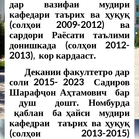
дар вазифаи мудири
кафедари таърих ва ҳуқуқ
(солҳои 2009-2012) ва
сардори Раёсати таълими
донишкада (солҳои 2012-
2013), кор кардааст.
Декании факултетро дар
соли 2015- 2023
Садиров
Шарафҷон Аҳтамович
бар
душ дошт. Номбурда
қаблан ба ҳайси мудири
кафедраи таърих ва ҳуқуқ
(солҳои 2013-2015)