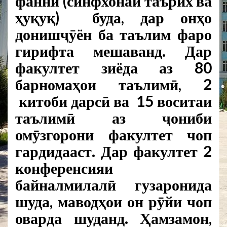
фаннӣ (синфхонаи таърих ва
ҳуқуқ) буда, дар онҳо
донишҷӯён ба таълим фаро
гирифта мешаванд. Дар
факултет зиёда аз 80
барномаҳои таълимӣ, 2
китоби дарсӣ ва 15 воситаи
таълимӣ аз ҷониби
омӯзгорони факултет чоп
гардидааст. Дар факултет 2
конференсияи
байналмилалӣ гузаронида
шуда, маводҳои он рӯйи чоп
оварда шуданд. Ҳамзамон,