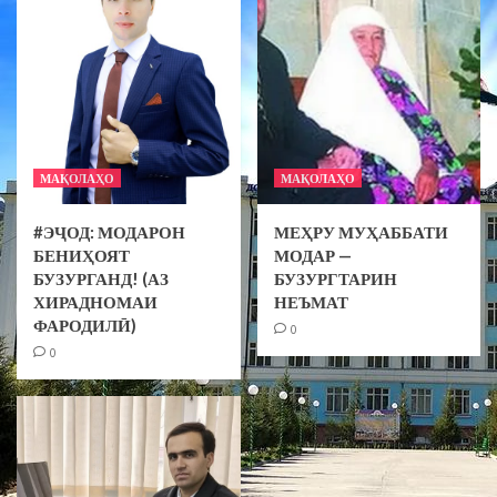
МАҚОЛАҲО
МАҚОЛАҲО
#ЭҶОД: МОДАРОН
МЕҲРУ МУҲАББАТИ
БЕНИҲОЯТ
МОДАР —
БУЗУРГАНД! (АЗ
БУЗУРГТАРИН
ХИРАДНОМАИ
НЕЪМАТ
ФАРОДИЛӢ)
0
0