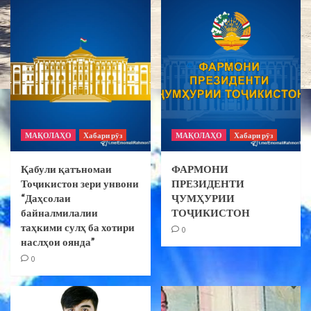
МАҚОЛАҲО
Хабари рӯз
МАҚОЛАҲО
Хабари рӯз
Қабули қатъномаи
ФАРМОНИ
Тоҷикистон зери унвони
ПРЕЗИДЕНТИ
“Даҳсолаи
ҶУМҲУРИИ
байналмилалии
ТОҶИКИСТОН
таҳкими сулҳ ба хотири
0
наслҳои оянда”
0