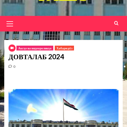
Основное
меню
Аксҳо ва видеороликҳо
Хабари рӯз
ДОВТАЛАБ 2024
0
Видеоплеер