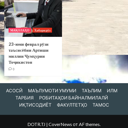
МАҚОЛАҲО
Хабари рӯз
23-юми феврал рӯзи
таъсисёбии Артиши
миллии Ҷумҳурии
Тоҷикистон
0
АСОСӢ
МАЪЛУМОТИ УМУМИ
ТАЪЛИМ
ИЛМ
ТАРБИЯ
РОБИТАҲОИ БАЙНАЛМИЛАЛӢ
ИҚТИСОДИЁТ
ФАКУЛТЕТҲО
ТАМОС
DOTR.TJ
|
CoverNews
от AF themes.