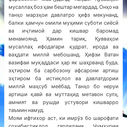
мусаллаҳ боз ҳам бештар мегардад. Онҳо на
танҳо марзҳои давлатро ҳифз мекунанд,
балки ҳамчун омили муҳими суботи сиёсӣ
ва иҷтимоӣ дар кишвар баромад
менамоянд. Ҳамин тариқ, Қувваҳои
мусаллаҳ ифодагари қудрат, ирода ва
ваҳдати миллӣ мебошанд. Ҳифзи Ватан
вазифаи муқаддаси ҳар як шаҳрванд буда,
эҳтиром ба сарбозону афсарони артиш
эҳтиром ба истиқлол ва давлатдории
миллӣ маҳсуб меёбад. Танҳо бо неруи
артиши қавӣ ва муттаҳид метавон сулҳ,
амният ва рушди устувори кишварро
таъмин намуд.
Мояи ифтихор аст, ки имрӯз бо шарофати
соҳибистиқлол гардидани Ҷумҳурии