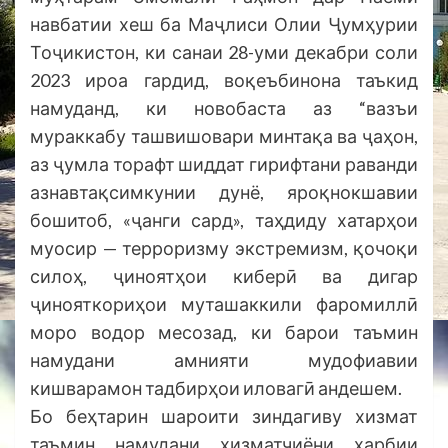
навбатии хеш ба Маҷлиси Олии Ҷумҳурии
Тоҷикистон, ки санаи 28-уми декабри соли
2023 ироа гардид, воқеъбинона таъкид
намуданд, ки новобаста аз “вазъи
мураккабу ташвишовари минтақа ва ҷаҳон,
аз ҷумла торафт шиддат гирифтани раванди
азнавтақсимкунии дунё, яроқнокшавии
бошитоб, «ҷанги сард», таҳдиду хатарҳои
муосир — терроризму экстремизм, қочоқи
силоҳ, ҷиноятҳои киберӣ ва дигар
ҷинояткориҳои муташаккили фаромиллӣ
моро водор месозад, ки барои таъмин
намудани амнияти мудофиавии
кишварамон тадбирҳои иловагӣ андешем.
Бо беҳтарин шароити зиндагиву хизмат
таъмин намудани хизматчиёни ҳарбии