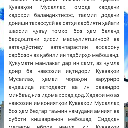
Қувваҳои Мусаллаҳ, омода кардани
кадрҳои баландихтисос, такмил додани
дониши тахассусӣ ва сатҳи касбияти ҳайати
шахсии ҷузъу томҳо, боз ҳам баланд
бардоштани ҳисси масъулиятшиносӣ ва
ватандӯстиву ватанпарастии афсарону
сарбозон аз қабили ин тадбирҳо мебошанд.
Ҳукумати мамлакат дар ин самт, аз ҷумла
доир ба навсозии иқтидори Қувваҳои
Мусаллаҳ ҳамаи чораҳои заруриро
андешида истодааст ва ин равандро
минбаъд низ идома хоҳад дод. Ҳадафи мо аз
навсозии имкониятҳои Қувваҳои Мусаллаҳ
боз ҳам беҳтар таъмин намудани амният ва
суботи кишварамон мебошад. Сиддқан
метавон иброз намуд, ки Қувваҳои