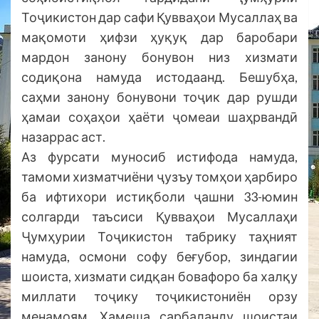
Тоҷикистон дар сафи Қувваҳои Мусаллаҳ ва
мақомоти ҳифзи ҳуқуқ дар баробари
мардон занону бонувон низ хизмати
содиқона намуда истодаанд. Бешубҳа,
саҳми занону бонувони тоҷик дар рушди
ҳамаи соҳаҳои ҳаёти ҷомеаи шаҳрвандӣ
назаррас аст.
Аз фурсати муносиб истифода намуда,
тамоми хизматчиёни ҷузъу томҳои ҳарбиро
ба ифтихори истиқболи ҷашни 33-юмин
солгарди таъсиси Қувваҳои Мусаллаҳи
Ҷумҳурии Тоҷикистон табрику таҳният
намуда, осмони софу беғубор, зиндагии
шоиста, хизмати сидқан бовафоро ба халқу
миллати тоҷику тоҷикистониён орзу
менамоям. Ҳамеша сарбаланду шоистаи