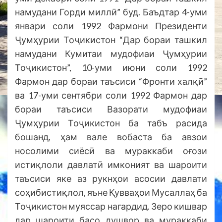
намудани Горди миллӣ” буд. Баъдтар 4-уми
январи соли 1992 Фармони Президенти
Ҷумҳурии Тоҷикистон “Дар бораи ташкил
намудани Кумитаи мудофиаи Ҷумҳурии
Тоҷикистон”, 10-уми июни соли 1992
Фармон дар бораи таъсиси “Фронти халқӣ”
ва 17-уми сентябри соли 1992 Фармон дар
бораи таъсиси Вазорати мудофиаи
Ҷумҳурии Тоҷикистон ба табъ расида
бошанд, ҳам вале вобаста ба авзои
носолими сиёсӣ ва мураккаби оғози
истиқлоли давлатӣ имконият ва шароити
таъсиси яке аз рукнҳои асосии давлати
соҳибистиқлол, яъне Қувваҳои Мусаллаҳ ба
Тоҷикистон муяссар нагардид. Зеро кишвар
дар шароити басо душвор ва мураккаби