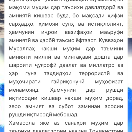
мақоми муҳим дар таърихи давлатдорӣ ва
амниятӣ кишвар буда, бо мақсади ҳифзи
сарҳадҳо, ҳимояи сулҳ ва истиқлолият,
ҳамчунин иҷрои вазифаҳои маъруфи
амниятӣ ва ҳарбӣ таъсис ёфтааст. Қувваҳои
Мусаллаҳ нақши муҳим дар таъмини
амнияти миллӣ ва минтақавӣ дошта дар
шароити ҷуғрофӣ давлат ва миллатро аз
ҳар гуна таҳдидҳои террористӣ ва
муҳоҷирати ғайриқонунӣ муҳофизат
менамоянд. Ҳамчунин дар рушди
иқтисодии кишвар нақши муҳим дорад,
зеро амният ва субот заминаи асосии
рушди иқтисодӣ мебошад.
Ҳамасола яке аз санаҳои муҳим дар
таърихи давлатдории навини Тоҷикистони