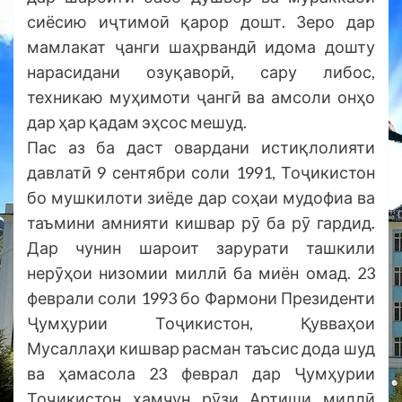
сиёсию иҷтимоӣ қарор дошт. Зеро дар
мамлакат ҷанги шаҳрвандӣ идома дошту
нарасидани озуқаворӣ, сару либос,
техникаю муҳимоти ҷангӣ ва амсоли онҳо
дар ҳар қадам эҳсос мешуд.
Пас аз ба даст овардани истиқлолияти
давлатӣ 9 сентябри соли 1991, Тоҷикистон
бо мушкилоти зиёде дар соҳаи мудофиа ва
таъмини амнияти кишвар рӯ ба рӯ гардид.
Дар чунин шароит зарурати ташкили
нерӯҳои низомии миллӣ ба миён омад. 23
феврали соли 1993 бо Фармони Президенти
Ҷумҳурии Тоҷикистон, Қувваҳои
Мусаллаҳи кишвар расман таъсис дода шуд
ва ҳамасола 23 феврал дар Ҷумҳурии
Тоҷикистон ҳамчун рӯзи Артиши миллӣ