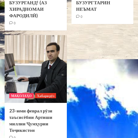
БУЗУРГАНД! (АЗ
БУЗУРГТАРИН
ХИРАДНОМАИ
НЕЪМАТ
ФАРОДИЛӢ)
0
0
МАҚОЛАҲО
Хабари рӯз
23-юми феврал рӯзи
таъсисёбии Артиши
миллии Ҷумҳурии
Тоҷикистон
0