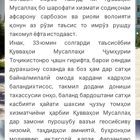
Мусаллаҳ бо шарофати хизмати содиқонаи
афсарону сарбозон ва риояи волоияти
қонун аз рӯзи таъсис то имрӯз рушду
такомул ёфта истодааст.
Инак, 33-юмин солгарди таъсисёбии
Қувваҳои Мусаллаҳи Ҷумҳурии
Тоҷикистонро ҷашн гирифта, барои ояндаи
дурахшону созанда ва боз ҳам дар сатҳи
байналмилалӣ омода кардани кадрҳои
баландихтисос, такмил додани дониши
тахассусии онҳо, баланд бардоштани сатҳи
касбияти ҳайати шахсии ҷузъу томҳои
хизматчиёни ҳарбии Қувваҳои Мусаллаҳ
дар замони пурошубу вазъи геосиёсиву
низомӣ, таҳдидҳои амниятӣ, буҳронҳои
молиявию иқтисодӣ қарзи фарзандию