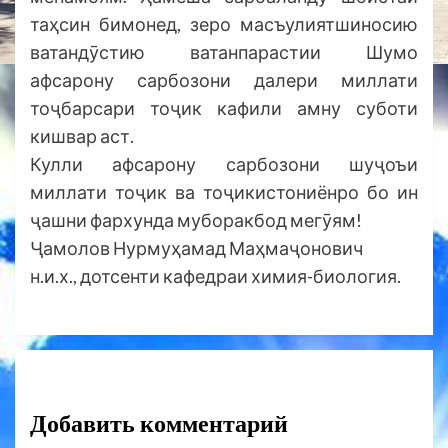
таҳсин бимонед, зеро масъулиятшиносию
ватандӯстию ватанпарастии Шумо
афсарону сарбозони далери миллати
тоҷбарсари тоҷик кафили амну суботи
кишвар аст.
Кулли афсарону сарбозони шуҷоъи
миллати тоҷик ва тоҷикистониёнро бо ин
ҷашни фархунда муборакбод мегӯям!
Ҷамолов Нурмуҳамад Маҳмаҷонович
н.и.х., дотсенти кафедраи химия-биология.
Добавить комментарий