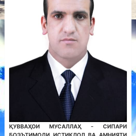
ҚУВВАҲОИ МУСАЛЛАҲ – СИПАРИ
БОЭЪТИМОДИ ИСТИҚЛОЛ ВА АМНИЯТИ