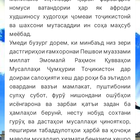
номуси ватандории ҳар як афроди
худшиносу худогоҳи ҷомеаи тоҷикистонӣ
ва шахсони мутасаддии ин соҳа маҳсуб
меёбад.
Умеди бузург дорем, ки минбаъд низ зери
дастгириҳои ғамхоронаи Пешвои муаззами
миллат Эмомалӣ Раҳмон Қувваҳои
Мусаллаҳи Ҷумҳурии Тоҷикистон дар
доираи салоҳияти хеш дар роҳи ба эътидол
овардани вазъи мамлакат, пуштибонии
сулҳу субот, фурӯ нишондани ошӯбҳои
исёнгарона ва зарбаи қатъи задан ба
ҳамлаҳои берунӣ, несту нобуд сохтани
гурӯҳ ва дастаҳои мусаллаҳи ҷинояткор,
пешгирии табаддулотҳои ҳарбӣ ва қочоқи
маводи мухаддир хизмати беназири хешро