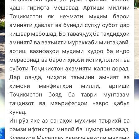
ҷашн гирифта мешавад. Артиши миллии
Тоҷикистон як неъмати муҳим барои
амнияти давлат ва бунёди сулҳу субот дар
кишвар мебошад. Бо таваҷҷуҳ ба таҳдидҳои
амниятӣ ва вазъияти мураккаби минтақавӣ,
артиш вазифаҳои муҳими худро ба иҷро
мерасонад ва барои ҳифзи истиқлолият ва
суботи Тоҷикистон аҳамияти калон дорад.
Дар оянда, ҷиҳати таъмини амният ва
ҳимояи манфиатҳои миллӣ, артиши
Тоҷикистон бояд ба таври мунтазам
таҷҳизот ва маърифатҳои навро қабул
кунад.
Ин рӯз яке аз санаҳои муҳими таърихӣ ва
рамзи ифтихори миллӣ ба шумор меравад.
Қувваҳои Мусаллаҳ ҳамчун ниҳоди муҳими