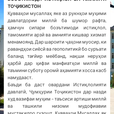
ТОҶИКИСТОН
Қувваҳои мусаллаҳ яке аз рукнҳои муҳими
давлатдории миллӣ ба шумор рафта,
ҳамчун сипари боэътимоди истиқлол,
тамомияти арзӣ ва амнияти кишвар хизмат
менамоянд. Дар шароити ҷаҳони муосир, ки
равандҳои сиёсӣ ва геополитикӣ бо суръати
баланд тағйир меёбанд, нақши неруҳои
ҳарбӣ дар ҳифзи манфиатҳои миллӣ ва
таъмини суботу оромӣ аҳамияти хосса касб
намудааст.
Баъди ба даст овардани Истиқлолияти
давлатӣ, Ҷумҳурии Тоҷикистон дар назди
худ вазифаи муҳим – таъсиси артиши миллӣ
ва ташкили низоми мудофиавии
мустақилро гузошт. Қувваҳои Мусаллаҳ як