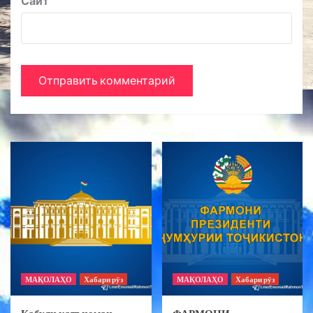
Сайт
МАҚОЛАҲО
Хабари рӯз
МАҚОЛАҲО
Хабари рӯз
Қабули қатъномаи
ФАРМОНИ