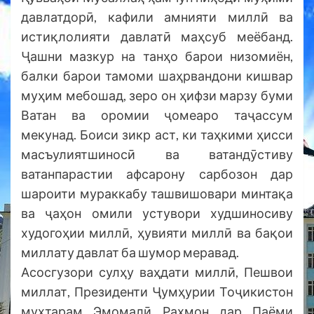
давлатдорӣ, кафили амнияти миллӣ ва
истиқлолияти давлатӣ маҳсуб меёбанд.
Ҷашни мазкур на танҳо барои низомиён,
балки барои тамоми шаҳрвандони кишвар
муҳим мебошад, зеро он ҳифзи марзу буми
Ватан ва оромии ҷомеаро таҷассум
мекунад. Боиси зикр аст, ки таҳкими ҳисси
масъулиятшиносӣ ва ватандӯстиву
ватанпарастии афсарону сарбозон дар
шароити мураккабу ташвишовари минтақа
ва ҷаҳон омили устувори худшиносиву
худогоҳии миллӣ, ҳувияти миллӣ ва бақои
миллату давлат ба шумор меравад.
Асосгузори сулҳу ваҳдати миллӣ, Пешвои
миллат, Президенти Ҷумҳурии Тоҷикистон
муҳтарам Эмомалӣ Раҳмон дар Паёми