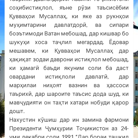
соҳибистиқлол, яъне рӯзи таъсисёбии
Қувваҳои Мусаллаҳ, ки яке аз рукнҳои
муҳимтарини давлатдорӣ, ва сипари
боэътимоди Ватан мебошад, дар кишвар бо
шукуҳи хоса таҷлил мегардад. Ёдовар
мешавем, ки Қувваҳои Мусаллаҳ дар
ҳақиқат зодаи даврони истиқлол мебошад,
ки ҳамагӣ баъди якуним соли ба даст
овардани истиқлоли давлатӣ, дар
марҳилаи ниҳоят вазнин ва ҳассоси
таърихӣ, дар шароите таъсис дода шуд, ки
мавҷудияти он таҳти хатари нобуди қарор
дошт.
Нахустин кӯшиш дар ин замина фармони
Президенти Ҷумҳурии Тоҷикистон аз 24-
уми декабри соли 1991 “Дар бораи ташкил