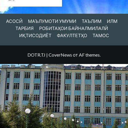
АСОСӢ
МАЪЛУМОТИ УМУМИ
ТАЪЛИМ
ИЛМ
ТАРБИЯ
РОБИТАҲОИ БАЙНАЛМИЛАЛӢ
ИҚТИСОДИЁТ
ФАКУЛТЕТҲО
ТАМОС
DOTR.TJ
|
CoverNews
от AF themes.
Russian