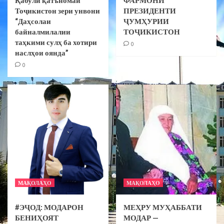
Тоҷикистон зери унвони
ПРЕЗИДЕНТИ
“Даҳсолаи
ҶУМҲУРИИ
байналмилалии
ТОҶИКИСТОН
таҳкими сулҳ ба хотири
0
наслҳои оянда”
0
МАҚОЛАҲО
МАҚОЛАҲО
#ЭҶОД: МОДАРОН
МЕҲРУ МУҲАББАТИ
БЕНИҲОЯТ
МОДАР —